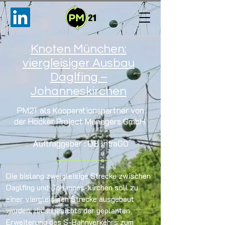
Knoten München:
viergleisiger Ausbau
Daglfing –
Johanneskirchen
​PM21 als Kooperationspartner von
der
Höcker Project Managers GmbH
Auftraggeber
: DB InfraGO
Die bislang zweigleisige Strecke zwischen
Daglfing und Johannes-kirchen soll zu
einer viergleisigen Strecke ausgebaut
werden, da angesichts der geplanten
Erweiterung des S-Bahnverkehrs zum