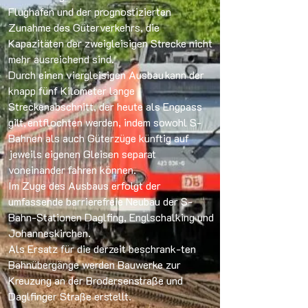
Flughafen und der prognostizierten
Zunahme des Güterverkehrs, die
Kapazitäten der zweigleisigen Strecke nicht
mehr ausreichend sind.
Durch einen viergleisigen Ausbau kann der
knapp fünf Kilometer lange
Streckenabschnitt, der heute als Engpass
gilt, entflochten werden, indem sowohl S-
Bahnen als auch Güterzüge künftig auf
jeweils eigenen Gleisen separat
voneinander fahren können.
Im Zuge des Ausbaus erfolgt der
umfassende barrierefreie Neubau der S-
Bahn-Stationen Daglfing, Englschalking und
Johanneskirchen.
Als Ersatz für die derzeit beschrank-ten
Bahnübergänge werden Bauwerke zur
Kreuzung an der Brodersenstraße und
Daglfinger Straße erstellt.