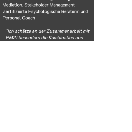
Mediation, Stakeholder Management
Zertifizierte Psychologische Beraterin und
Personal Coach
"Ich schätze an der Zusammenarbeit mit
PM21 besonders die Kombination aus
Offenheit, Wertschätzung und
Professionalität. Es motiviert mich,
meine Erfahrung einzubringen und
gemeinsam mit dem Team effiziente und
durchdachte Lösungen zu entwickeln.
Besonders spannend finde ich es,
verschiedene Perspektiven
zusammenzuführen und Projekte
ganzheitlich zu steuern, um einen
echten Mehrwert für alle Beteiligten zu
schaffen."