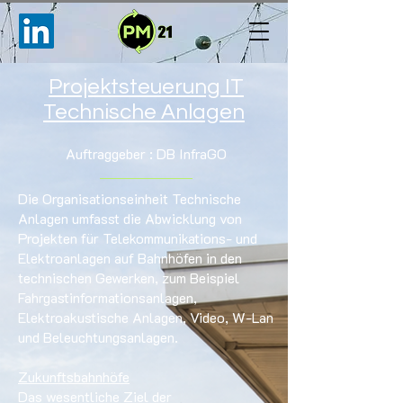
Projektsteuerung IT
Technische Anlagen
Auftraggeber
: DB InfraGO
Die Organisationseinheit Technische
Anlagen umfasst die Abwicklung von
Projekten für Telekommunikations- und
Elektroanlagen auf Bahnhöfen in den
technischen Gewerken, zum Beispiel
Fahrgastinformationsanlagen,
Elektroakustische Anlagen, Video, W-Lan
und Beleuchtungsanlagen.
Zukunftsbahnhöfe
Das wesentliche Ziel der