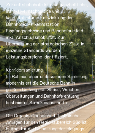
Zukunftsbahnhöfe ist eine ganzheitliche,
attraktive, nachhaltige und
kapazitätsstarke Entwicklung der
Bahnhöfe: Verkehrsstation,
Empfangsgebäude und Bahnhofsumfeld
inkl. Anschlussmobilität. Zur
Übersetzung der strategischen Ziele in
einzelne Standards wurden
Leistungsbereiche identifiziert.
Korridorsanierung
Im Rahmen einer umfassenden Sanierung
modernisiert die Deutsche Bahn in
großem Umfang u.a. Gleise, Weichen,
Oberleitungen und Bahnhöfe entlang
bestimmter Streckenabschnitte.
Die Organisationseinheit Technische
Anlagen für den Regionalbereich Süd ist
hierbei für die Umsetzung der eingangs